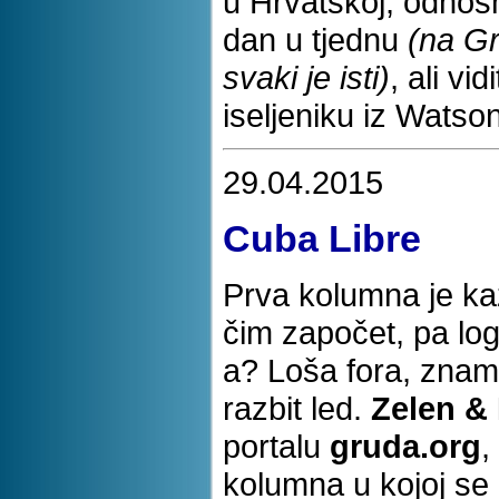
u Hrvatskoj, odnosn
dan u tjednu
(na Gr
svaki je isti)
, ali v
iseljeniku iz Watsonv
29.04.2015
Cuba Libre
Prva kolumna je kaž
čim započet, pa log
a? Loša fora, znam,
razbit led.
Zelen & 
portalu
gruda.org
,
kolumna u kojoj se 