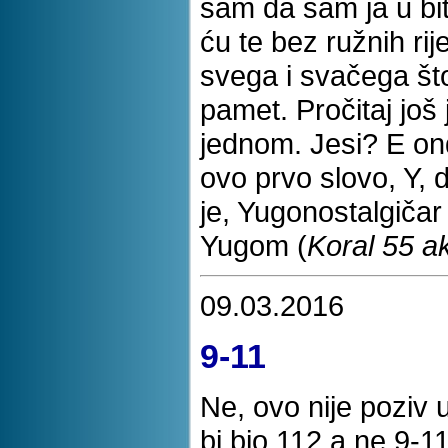
sam da sam ja u bit
ću te bez ružnih rij
svega i svačega što
pamet. Pročitaj još
jednom. Jesi? E ond
ovo prvo slovo, Y, 
je, Yugonostalgičar
Yugom (
Koral 55 ak
09.03.2016
9-11
Ne, ovo nije poziv 
bi bio 112 a ne 9-1