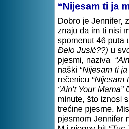
“Nijesam ti ja m
Dobro je Jennifer, 
znaju da im ti nisi 
spomenut 46 puta 
Đelo Jusić??)
u svoj
pjesmi, naziva
“Ai
naški
“Nijesam ti ja
rečenicu
“Nijesam t
“Ain't Your Mama”
č
minute, što iznosi 
trećine pjesme. Mi
pjesmom Jennifer 
M i njegov hit
“Tuc 