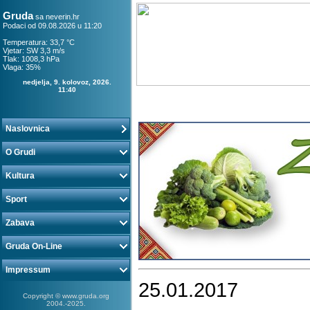
Gruda
sa
neverin.hr
Podaci od 09.08.2026 u 11:20
Temperatura: 33,7 °C
Vjetar: SW 3,3 m/s
Tlak: 1008,3 hPa
Vlaga: 35%
nedjelja, 9. kolovoz, 2026.
11:40
Naslovnica
O Grudi
Kultura
Sport
Zabava
Gruda On-Line
Impressum
25.01.2017
Copyright © www.gruda.org
2004.-2025.