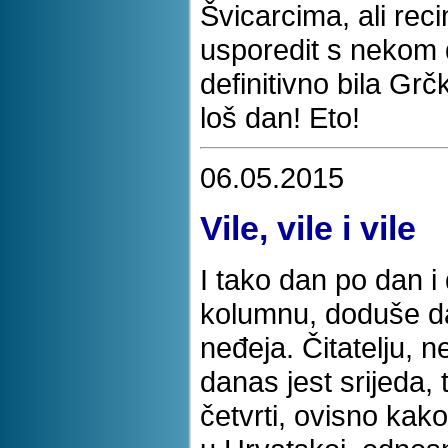
Švicarcima, ali rec
usporedit s nekom 
definitivno bila Gr
loš dan! Eto!
06.05.2015
Vile, vile i vile
I tako dan po dan i
kolumnu, doduše da
neđeja. Čitatelju, 
danas jest srijeda, t
četvrti, ovisno kak