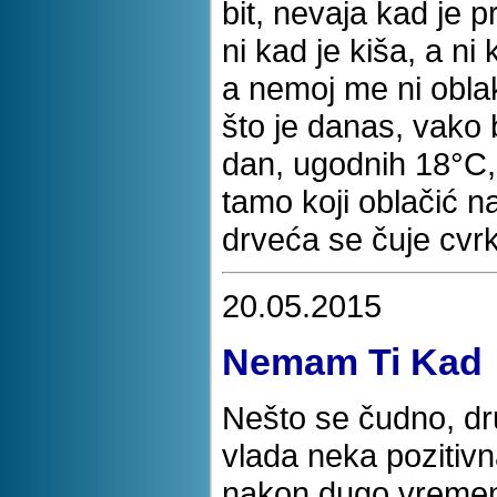
bit, nevaja kad je p
ni kad je kiša, a n
a nemoj me ni obla
što je danas, vako b
dan, ugodnih 18°C, v
tamo koji oblačić 
drveća se čuje cvrku
20.05.2015
Nemam Ti Kad
Nešto se čudno, dr
vlada neka pozitivn
nakon dugo vremen