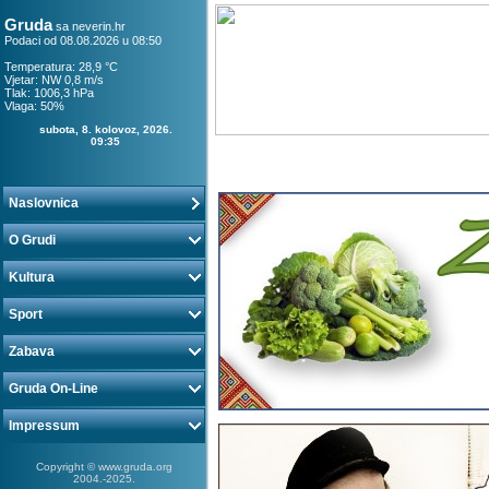
Gruda
sa
neverin.hr
Podaci od 08.08.2026 u 08:50
Temperatura: 28,9 °C
Vjetar: NW 0,8 m/s
Tlak: 1006,3 hPa
Vlaga: 50%
subota, 8. kolovoz, 2026.
09:35
Naslovnica
O Grudi
Kultura
Sport
Zabava
Gruda On-Line
Impressum
Copyright © www.gruda.org
2004.-2025.