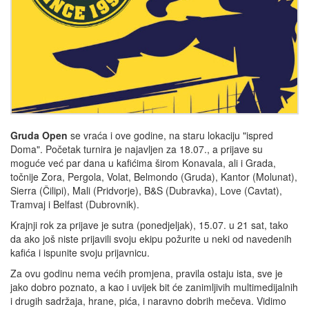
Gruda Open
se vraća i ove godine, na staru lokaciju "ispred
Doma". Početak turnira je najavljen za 18.07., a prijave su
moguće već par dana u kafićima širom Konavala, ali i Grada,
točnije Zora, Pergola, Volat, Belmondo (Gruda), Kantor (Molunat),
Sierra (Čilipi), Mali (Pridvorje), B&S (Dubravka), Love (Cavtat),
Tramvaj i Belfast (Dubrovnik).
Krajnji rok za prijave je sutra (ponedjeljak), 15.07. u 21 sat, tako
da ako još niste prijavili svoju ekipu požurite u neki od navedenih
kafića i ispunite svoju prijavnicu.
Za ovu godinu nema većih promjena, pravila ostaju ista, sve je
jako dobro poznato, a kao i uvijek bit će zanimljivih multimedijalnih
i drugih sadržaja, hrane, pića, i naravno dobrih mečeva. Vidimo