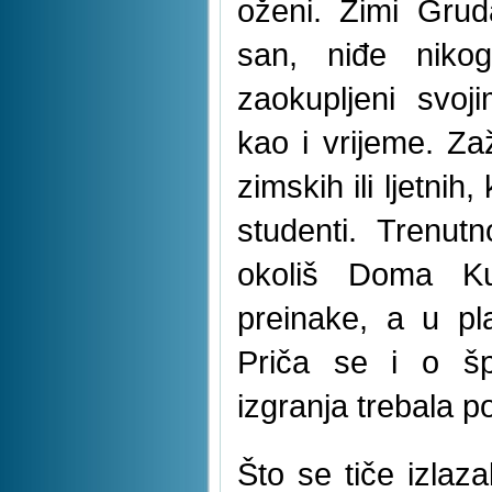
oženi. Zimi Gru
san, niđe nikog
zaokupljeni svoji
kao i vrijeme. Zaž
zimskih ili ljetnih
studenti. Trenut
okoliš Doma K
preinake, a u pl
Priča se i o špo
izgranja trebala p
Što se tiče izlaza