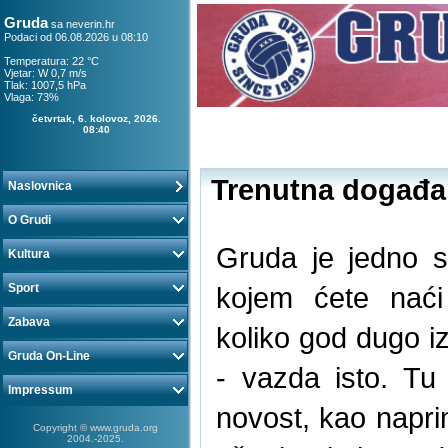
Gruda
sa
neverin.hr
Podaci od 06.08.2026 u 08:10
Temperatura: 22 °C
Vjetar: W 0,7 m/s
Tlak: 1007,5 hPa
Vlaga: 73%
četvrtak, 6. kolovoz, 2026.
08:40
Trenutna događa
Naslovnica
O Grudi
Gruda je jedno s
Kultura
Sport
kojem ćete nać
Zabava
koliko god dugo iz
Gruda On-Line
- vazda isto. Tu
Impressum
novost, kao naprim
Copyright © www.gruda.org
2004.-2025.