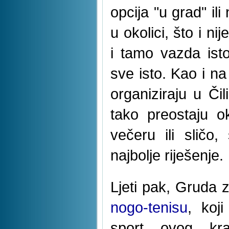
opcija "u grad" il
u okolici, što i nij
i tamo vazda isto,
sve isto. Kao i 
organiziraju u Či
tako preostaju o
večeru ili sličo
najbolje riješenje.
Ljeti pak, Gruda
nogo-tenisu
, koji
sport ovog kra